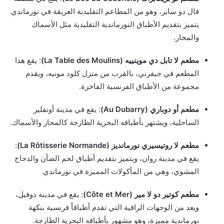
فال دو ساير، وهو من المطاعم التقليدية العريقة في نورماندي.
يتميز بتقديم الأطباق النورماندية التقليدية مثل الأسماك
والمحار.
مطعم لا تابل دي موينييه (La Table des Moulins)
: يقع هذا
المطعم في جيفرني، بالقرب من منزل كلود مونيه، ويقدم
مجموعة من الأطباق الفرنسية الفاخرة.
مطعم أو دوباري (Au Dubarry)
: يقع في مدينة أونفلير
الساحلية، ويشتهر بأطباقه البحرية الطازجة كالمحار والأسماك.
مطعم لا روتيسيري نورمانديز (La Rôtisserie Normande)
:
يقع في مدينة روان، ويتميز بتقديم أطباق لحم الضأن والدجاج
المشوي، وهي من المأكولات المميزة في نورماندي.
مطعم كوتير دو لا مير (Côte et Mer)
: يقع في مدينة دوفيل،
ويعد من الوجهات الراقية التي تقدم أطباقاً فرنسية بنكهة
نورماندية مميزة، وهو مشهور بأطباقه البحرية الطازجة.