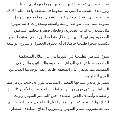
تمتد نورماندي عبر منطقتين إداريتين، وهما نورماندي العليا
ونورماندي السفلى، اللتين تم دمجهما في منطقة واحدة عام 2016.
تحد نورماندي القناة الإنجليزية من الشمال، مما يمنحها سواحل
متنوعة تمتد على شواطئ رملية واسعة، ومنحدرات عالية شهيرة،
مثل منحدرات إتريتا الصخرية، وخلجان صغيرة تتخللها المناطق
الصخرية. يمر نهر السين من خلال منطقة النورماندي، وهو ما جعلها
تكتسب سحرا طبيعيا خاصا، إذ أنه يخترق الخضراء والمروج الواسعة.
تتنوع المناظر الطبيعية في النورماندي بين التلال المنخفضة
المتدحرجة، والأراضي الزراعية الخصبة، والبساتين، والمراعي
الممتدة، مما يضفي على المنطقة طابعا ريفيا. توجد بها العديد من
القرى التقليدية.
تتميز نورماندي بمناخها المعتدل المناسب للزراعة، حيث يزدهر فيها
النشاط الزراعي فهي من أبرز مناطق انتاج منتجات الألبان كالزبدة
والقشدة وأصناف الجبن التقليدي جبن كامامبير الشهير، وبونت
ليفيك، وليفاروت، كما أنها المنتج الأول للتفاح في فرنسا، حيث تتم
صناعة مشروب سيدر الشهير، ومشروب التفاح التقليدي المقطر