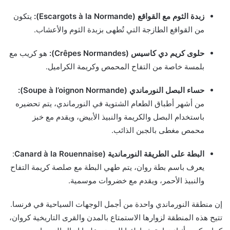
زبدة الثوم مع القواقع (Escargots à la Normande):
يتكون
من القواقع الطازجة التي تُطهى بزبدة الثوم والأعشاب.
حلوى كريم دي كاسيس (Crêpes Normandes):
هو كريب مع
بلمسة خاصة من التفاح المحمص وكريمة الكراميل.
حساء البصل النورماندي (Soupe à l’oignon Normande):
من أشهر أطباق الطعام الشتوية في النورماندي، يتم تحضيره
باستخدام البصل والكريمة والنبيذ الأبيض، ويقدم مع خبز
محمص مغطى بالجبن الذائب.
البطة على الطريقة النورماندية (Canard à la Rouennaise
:
يعرف باسم بطة روان، يتم طهي البطة مع صلصة كريمة التفاح
والنبيذ الأحمر، ويقدم مع خضروات موسمية.
إن منطقة النورماندي واحدة من أجمل الوجهات السياحية في فرنسا.
تتيح هذه المنطقة لزوارها الاستمتاع بالمدن والقرى التاريخية كروان،