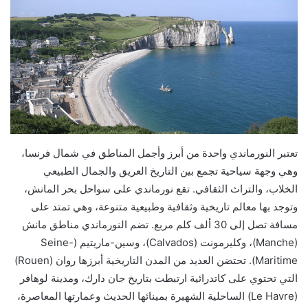
تعتبر النورماندي واحدة من أبرز وأجمل المناطق في شمال فرنسا،
وهي وجهة سياحية تجمع بين التاريخ العريق والجمال الطبيعي
الخلاب، والتراث الثقافي. تقع نورماندي على سواحل بحر المانش،
وتوجد بها معالم تاريخية وثقافية وطبيعية متنوعة، وهي تمتد على
مسافة تصل إلى 30 ألف كلم مربع. تضم النورماندي مناطق مانش
(Manche)، وكليرمونت (Calvados)، وسين-ماريتيم (Seine-
Maritime). تحتضن العديد من المدن التاريخية أبرزها روان (Rouen)
التي تحتوي على كاتدرائية ارتبطت بتاريخ جان دارك، ومدينة لوهافر
(Le Havre) الساحلية الشهيرة بمينائها الحديث وعمارتها المعاصرة،