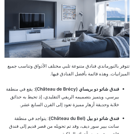
تتوفر بالنورماندي فنادق متنوعة تلبي مختلف الأذواق وتناسب جميع
الميزانيات. وهذه قائمة بأفضل الفنادق فيها.
فندق شاتو دو بريساي (Château de Brécy)
: يقع في منطقة
بيرسي، ويتميز بتصميمه الريفي التقليدي، إذ تحيط به حدائق
خلابة وحديقة أزهار مميزة تعود إلى القرن السابع عشر.
فندق شاتو دو بيل (Château du Bel)
: يتواجد في منطقة
سانت بيير سور ديف، وقد تم تحويله من قصر قديم إلى فندق
فاخر، وهو يتميز بأجوائه الملكية.