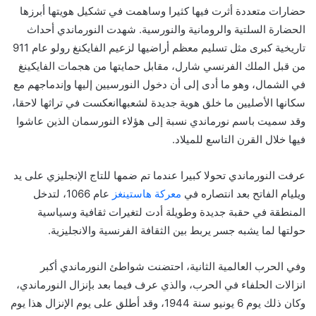
حضارات متعددة أثرت فيها كثيرا وساهمت في تشكيل هويتها أبرزها
الحضارة السلتية والرومانية والنورسية. شهدت النورماندي أحداث
تاريخية كبرى مثل تسليم معظم أراضيها لزعيم الفايكنغ رولو عام 911
من قبل الملك الفرنسي شارل، مقابل حمايتها من هجمات الفايكينغ
في الشمال، وهو ما أدى إلى أن دخول النورسيين إليها وإندماجهم مع
سكانها الأصليين ما خلق هوية جديدة لشعبهاانعكست في تراثها لاحقا،
وقد سميت باسم نورماندي نسبة إلى هؤلاء النورسمان الذين عاشوا
فيها خلال القرن التاسع للميلاد.
عرفت النورماندي تحولا كبيرا عندما تم ضمها للتاج الإنجليزي على يد
ويليام الفاتح بعد انتصاره في
معركة هاستينغز
عام 1066، لتدخل
المنطقة في حقبة جديدة وطويلة أدت لتغيرات ثقافية وسياسية
حولتها لما يشبه جسر يربط بين الثقافة الفرنسية والانجليزية.
وفي الحرب العالمية الثانية، احتضنت شواطئ النورماندي أكبر
انزالات الحلفاء في الحرب، والذي عرف فيما بعد بإنزال النورماندي،
وكان ذلك يوم 6 يونيو سنة 1944، وقد أطلق على يوم الإنزال هذا يوم