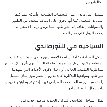
الكالڤادوس.
تشتمل النورماندي على المحميات الطبيعية، وأماكن تنمو فيها
النباتات المحلية، كما أنها تحوي على أصناف متعددة من الطيور
والحيوانات، إضافة إلى شواطئها الساحرة والريف الأخضر الذي
يجذب الزوار على مدار العام.
السياحية في للنورماندي
تشكل السياحة دعامة أساسية لاقتصاد نورماندي، حيث تستقطب
المنطقة ملايين الزوار من جميع أنحاء العالم، أغلبهم يأتون للإستمتاع
بمناظرها الطبيعية الخلابة، أو لإحياء ذكرى الأحداث التي شهدتها
شواطئها ومواقعها التذكارية كمدينة روان. تعتبر مون سان ميشيل
واحدة من أبرز معالم الجذب السياحي فيها، إذ تتوفر به أبنيتها تاريخية
ذات جمال طبيعية ساحر.
يمثل الساحل الشاسع والموانئ الحيوية مناطق جذب في
النورماندي، حيث تزدهر صناعة صيد الأسماك، والتي يتم تصديرها