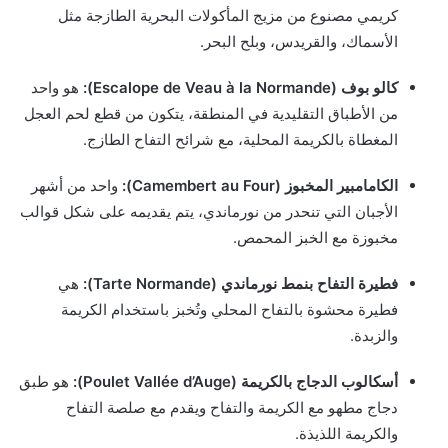
كريمي مصنوع من مزيج المأكولات البحرية الطازجة مثل
الأسماك، والقريدس، وبلح البحر.
كالو بوف (Escalope de Veau à la Normande):
هو واحد
من الأطباق التقليدية في المنطقة، يتكون من قطع لحم العجل
المغطاة بالكريمة المحلية، مع شرائح التفاح الطازج.
الكامامبير المخبوز (Camembert au Four):
واحد من أشهر
الأجبان التي تنحدر من نورماندي، يتم يقديمه على شكل قوالب
مخبوزة مع الخبز المحمص.
فطيرة التفاح بنمط نورماندي (Tarte Normande):
هي
فطيرة محشوة بالتفاح المحلي وتُخبز باستخدام الكريمة
والزبدة.
أسكالوب الدجاج بالكريمة (Poulet Vallée d’Auge):
هو طبق
دجاج مطهو مع الكريمة والتفاح ويقدم مع صلصة التفاح
والكريمة اللذيذة.