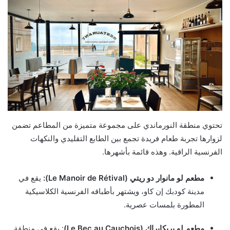
تحتوي منطقة النورماندي على مجموعة متميزة من المطاعم تضمن
لزوارها تجربة طعام فريدة تجمع بين الطابع التقليدي والنكهات
الفرنسية الراقية. وهذه قائمة بأشهرها.
مطعم لو مانوار دو ريتي (Le Manoir de Rétival):
يقع في
مدينة كودبك إن كاو، ويشتهر بأطباقه الفرنسية الكلاسيكية
المطورة بلمسات عصرية.
مطعم لو بريكابراك (Le Bec au Cauchois)
: يقع في منطقة