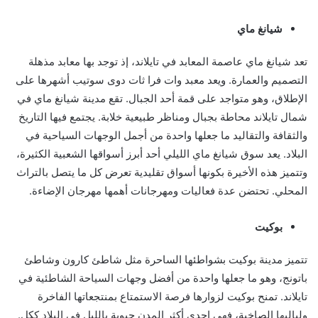
شيانغ ماي
تعد شيانغ ماي عاصمة المعابد في تايلاند، إذ توجد بها معابد مذهلة
التصميم والعمارة. ويعد معبد وات فرا ثات دوى سوتيب أشهرها على
الإطلاق، وهو متواجد على قمة أحد الجبال. تقع مدينة شيانغ ماي في
شمال تايلاند محاطة بجبال ومناظر طبيعية خلابة. يجتمع فيها التاريخ
والثقافة والتقاليد ما جعلها واحدة من أجمل الوجهات السياحية في
البلاد. يعد سوق شيانغ ماي الليلي أحد أبرز أسواقها الشعبية الكثيرة،
وتتميز هذه الأخيرة بكونها أسواق تقليدية تعرض كل ما يتصل بالتراث
المحلي. تحتضن عدة فعاليات ومهرجانات أهمها مهرجان الإضاءة.
بوكيت
تتميز مدينة بوكيت بشواطئها الساحرة مثل شاطئ كارون وشاطئ
باتونج، وهو ما جعلها واحدة من أفضل وجهات السياحة الشاطئية في
تايلاند. تمنح بوكيت لزوارها فرصة الاستمتاع بمنتجعاتها الفاخرة
ولياليها الصاخبة، فهي إحدى أكثر المدن حيوية بالليل في البلاد ككل.