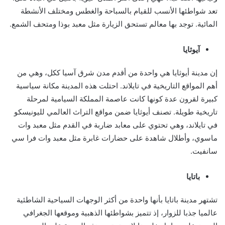
تعد شواطئها الأنسب للقيام بالسباحة والغطس ومختلف الأنشطة
المائية. توجد بها معالم تستحق الزيارة مثل معبد بوذا ومتحف الشمع.
آيوثايا
إن مدينة أيوثايا هي واحدة من أقدم مدن شرق آسيا ككل، وهي من
أهم المواقع التاريخية في تايلاند. احتلت هذه المدينة مكانة سياسية
كبيرة لقرون عدة كونها كانت عاصمة المملكة السيامية لمرحلة
تاريخية طويلة. تصنف أيوثايا ضمن مواقع التراث العالمي لليونيسكو
في تايلاند، وهي تحتوي على معابد ضاربة في القدم مثل معبد وات
ماسوي، وأطلال شاهدة على حضارات غابرة مثل معبد وات فرا سي
سانفيت.
باتايا
تشتهر مدينة باتايا بأنها واحدة من أكثر الوجهات السياحية الشاطئية
عالميا جذبا للزوار، إذ تتميز بشواطئها الذهبية وموقعها الجغرافي