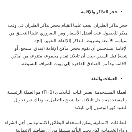
حجز التذاكر والإقامة
حجز تذاكر الطيران: يجب علينا القيام بحجز تذاكر الطيران في وقت
مبكر للحصول على أفضل الأسعار. ومن الضروري علينا التحقق من
سياسة الأمتعة وشروط التذاكر (الإلغاء، التغيير، إلخ).
الإقامة: يستحسن أن نقوم بحجز أماكن الإقامة (فندق، منتجع، أو
شقة) قبل السفر. حيث أن تايلاند تقدم مجموعة متنوعة من أماكن
الإقامة تبدأ من الفنادق الفاخرة إلى بيوت الضيافة البسيطة.
العملات والنقد
العملة المستخدمة: يعتبر البات التايلاندي (THB) هو العملة الرئيسية
والمستخدمة داخل تايلاند، لذا ينصح بالتعامل به وذلك عبر تحويل
النقود فور الوصول إلى تايلاند.
البطاقات الائتمانية: يمكن استخدام البطائق الائتمانية من أجل الشراء
وأداء الخدمات، لكن يجب التأكد مسبقا من أن بطاقتنا الائتمانية