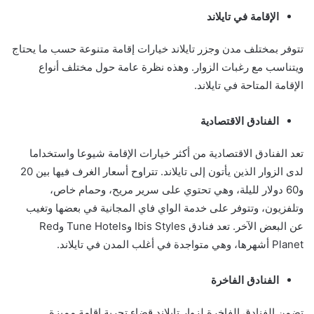
الإقامة في تايلاند
تتوفر بمختلف مدن وجزر تايلاند خيارات إقامة متنوعة حسب ما يحتاج
ويتناسب مع رغبات الزوار. وهذه نظرة عامة حول مختلف أنواع
الإقامة المتاحة في تايلاند.
الفنادق الاقتصادية
تعد الفنادق الاقتصادية من أكثر خيارات الإقامة شيوعا واستخداما
لدى الزوار الذين يأتون إلى تايلاند. تتراوح أسعار الغرف فيها بين 20
و60 دولار لليلة، وهي تحتوي على سرير مريح، وحمام خاص،
وتلفزيون، وتتوفر على خدمة الواي فاي المجانية في بعضها وتغيب
عن البعض الآخر. تعد فنادق Ibis Styles وTune Hotels وRed
Planet أشهرها، وهي متواجدة في أغلب المدن في تايلاند.
الفنادق الفاخرة
تضمن الفنادق الفاخرة لزوار تايلاند قضاء تجربة إقامة مميزة