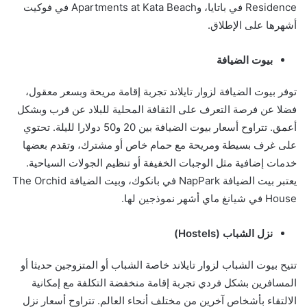
Residence في باتايا، وApartments at Kata Beach في فوكيت
أشهرها على الإطلاق.
بيوت الضيافة
توفر بيوت الضيافة لزوار تايلاند تجربة إقامة مريحة وبسعر معقول،
فضلا عن فرصة التعرف على الثقافة المحلية للبلاد عن قرب وبشكل
أعمق. تتراوح أسعار بيوت الضيافة بين 20 و50 دولارا لليلة. تحتوي
على غرف بسيطة ومريحة مع حمام خاص أو مشترك، وتقدم بعضها
خدمات إضافية مثل الوجبات الخفيفة أو تنظيم الجولات السياحية.
يعتبر بيت الضيافة NapPark في بانكوك، وبيت الضيافة The Orchid
House في شيانغ ماي أشهر نموذجين لها.
نزل الشباب (Hostels)
تتيح بيوت الشباب لزوار تايلاند خاصة الشباب أو المتزوجين حديثا أو
المسافرين بشكل فردي تجربة إقامة منخفضة التكلفة مع إمكانية
الالتقاء بأشخاص آخرين من مختلف أنحاء العالم. تتراوح أسعار نزل