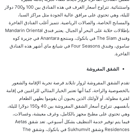
واستثنائية. تتراوح أسعار الغرف في هذه الفنادق بين 100 و700 دولار
لليلة، وهي تحتوي على مرافق عالية الجودة مثل مراكز السبا،
والمسابح الخاصة، والصالات الرياضية. تتميز أغلب الفنادق الفاخرة
بإطلالات خلابة على البحر أو الجبال. يعتبر فندق Mandarin Oriental
وفندق The Siam في بانكوك، ومنتجع Anantara في جزيرة كوه
ساموي، وفندق Four Seasons في شيانغ ماي أشهر هذه الفنادق
الفاخرة.
الشقق المفروشة
تقدم الشقق المفروشة لزوار تايلاند فرصة تجربة الإقامة والشعور
بالخصوصية والراحة، كما أنها تعتبر الخيار المثالي للراغبين في إقامة
لفترة مطولة، أو لأولئك الذين يحبون أن يقوموا بطهي الطعام
بأنفسهم. تتراوح أسعار الشقق المفروشة بين 40 و150 دولارا لليلة،
وهي تحتوي على مطبخ مجهز بالكامل، وغرف معيشة، وغسالات،
فيما يتم توفير خدمة التنظيف بشكل أسبوعي. تعد شقق Aetas
Residences وشقق Sukhumvit في بانكوك، وشقق The