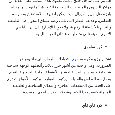
المميز على ساحل خليج تايلاند. تحتوي هذه المدينة على العديد من
مراكز التسوق والمنتجعات السياحية الفاخرة، كما توجد بها معالم
بارزة مثل جزيرة كورال حيث يمكن لضيوفها الاستمتاع بممارسة
الغطس، وحديقة الفطر التي تلبي رغبة عشاق التجول في الطبيعية
والقيام بالأنشطة الترفيهية. ولا تفوتنا الإشارة إلى أن باتايا هي
الأخرى مدينة تلبي متطلبات عشاق الحياة الليلية.
كوه ساموي
تشتهر جزيرة
كوه ساموي
بشواطئها الرملية البيضاء ومياهها
الفيروزية، وهي واحدة من أشهر جزر تايلاند وأفضلهم كوجهة سياحية
شاطئية. تتيح هذه المدينة لعشاق الأنشطة المائية الترفيهية القيام
بممارسة الغطس والسباحة وركوب القوارب وركوب الأمواج. تحتوي
على العديد من المنتجعات الفاخرة والمعالم السياحية والطبيعية
المذهلة كمعبد بوذا الكبير وشلالات كوه ساموي المتعددة.
كوه فاي فاي