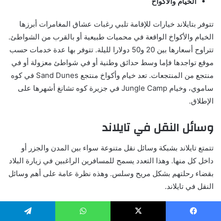
الخيام والأكواخ
تتوفر بتايلاند خيارات للإقامة تلبي رغبات عشاق المغامرات أبرزها
الخيام والأكواخ الواقعة في محميات طبيعية أو بالقرب من الشواطئ.
تتراوح أسعارها بين 20 و50 دولارا لليلة. تتوفر بها عدة خدمات حسب
موقع تواجدها فإما وسط حدائق وطنية أو في شواطئ معزولة أو في
منتجع من المنتجعات. تعد خيام وأكواخ منتجع Sand Dunes في كوه
ساموي، وخيام Jungle Camp في جزيرة كوه تشانغ أشهرها على
الإطلاق.
وسائل النقل في تايلاند
تتمتع تايلاند بشبكة وسائل نقل متنوعة سواء بين المدن والجزر أو
داخل كل منها. وهذا التعدد يسمح للمسافرين الراغبين في زيارة البلاد
بقضاء رحلتهم بشكل مريح وسلس. وهذه نظرة عامة على أهم وسائل
النقل في تايلاند.
القطارات
يسبوك
X
واتساب
تيلقرام