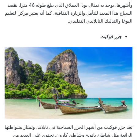
وأشهرها. يوجد به تمثال بوذا العملاق الذي يبلغ طوله 46 مترا. يقصد
السياح هذا المعبد للتأمل والزيارة الثقافية، كما أنه يعتبر مركزا لتعليم
اليوغا والتدليك التايلاندي التقليدي.
جزر فوكيت
تعد جزر فوكيت من أشهر الجزر السياحية في تايلاند، وتمتاز بشواطئها
الرائعة مثل شاطئ باتونج وشاطئ كارون. تحتوي على العديد من