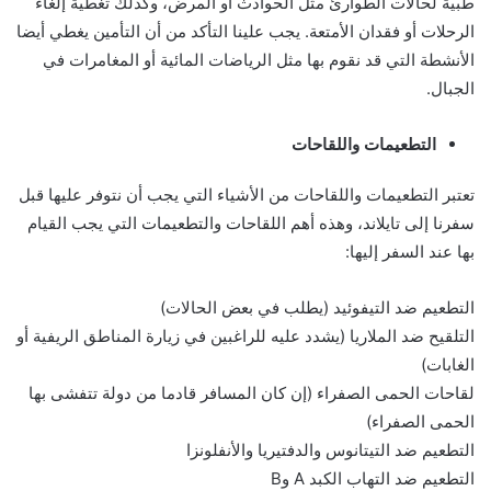
طبية لحالات الطوارئ مثل الحوادث أو المرض، وكذلك تغطية إلغاء
الرحلات أو فقدان الأمتعة. يجب علينا التأكد من أن التأمين يغطي أيضا
الأنشطة التي قد نقوم بها مثل الرياضات المائية أو المغامرات في
الجبال.
التطعيمات واللقاحات
تعتبر التطعيمات واللقاحات من الأشياء التي يجب أن نتوفر عليها قبل
سفرنا إلى تايلاند، وهذه أهم اللقاحات والتطعيمات التي يجب القيام
بها عند السفر إليها:
التطعيم ضد التيفوئيد (يطلب في بعض الحالات)
التلقيح ضد الملاريا (يشدد عليه للراغبين في زيارة المناطق الريفية أو
الغابات)
لقاحات الحمى الصفراء (إن كان المسافر قادما من دولة تتفشى بها
الحمى الصفراء)
التطعيم ضد التيتانوس والدفتيريا والأنفلونزا
التطعيم ضد التهاب الكبد A وB