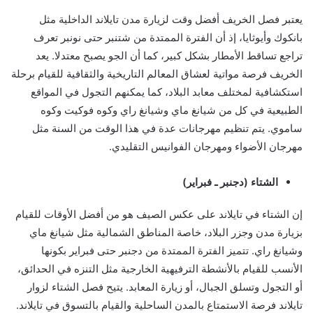
يعتبر فصل الخريف أفضل وقت لزيارة مدن تايلاند الداخلية مثل
بانكوك وأيوثايا، إذ أن الفترة الممتدة من شتنبر حتى نونبر تعرف
تراجع تساقط الأمطار بشكل كبير، كما أن الجو يصبح معتدلا. يعد
الخريف فرصة مواتية لعشاق المعالم التاريخية والثقافية للقيام برحلة
استكشافية لمختلف معابد البلاد، كما يمكنهم التجول في المواقع
الطبيعية في كل من شيانغ ماي وشيانغ راي وكوه فوكيت وكوه
ساموي. يتم تنظيم مهرجانات عدة في هذا الوقت من السنة مثل
مهرجان الأضواء ومهرجان الفوانيس التقليدي.
الشتاء (دجنبر ـ فبراير)
إن الشتاء في تايلاند على عكس الصيف هو من أفضل الأوقات للقيام
بزيارة مدن وجزر البلاد، خاصة المناطق الشمالية مثل شيانغ ماي
وشيانغ راي. تتميز الفترة الممتدة من دجنبر حتى فبراير بكونها
الأنسب للقيام بالأنشطة الترفيهية الخارجية مثل التنزه في الحدائق،
أو التجول وتسلق الجبال، أو زيارة المعابد. يتيح فصل الشتاء لزوار
تايلاند فرصة الاستمتاع بالمدن الساحلية والقيام بالتسوق في تايلاند.