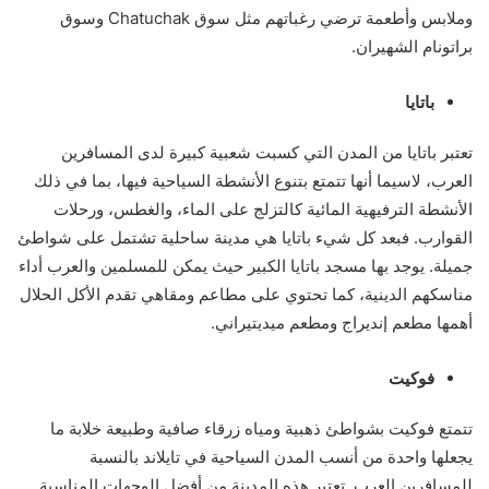
وملابس وأطعمة ترضي رغباتهم مثل سوق Chatuchak وسوق
براتونام الشهيران.
باتايا
تعتبر باتايا من المدن التي كسبت شعبية كبيرة لدى المسافرين
العرب، لاسيما أنها تتمتع بتنوع الأنشطة السياحية فيها، بما في ذلك
الأنشطة الترفيهية المائية كالتزلج على الماء، والغطس، ورحلات
القوارب. فبعد كل شيء باتايا هي مدينة ساحلية تشتمل على شواطئ
جميلة. يوجد بها مسجد باتايا الكبير حيث يمكن للمسلمين والعرب أداء
مناسكهم الدينية، كما تحتوي على مطاعم ومقاهي تقدم الأكل الحلال
أهمها مطعم إنديراج ومطعم ميديتيراني.
فوكيت
تتمتع فوكيت بشواطئ ذهبية ومياه زرقاء صافية وطبيعة خلابة ما
يجعلها واحدة من أنسب المدن السياحية في تايلاند بالنسبة
للمسافرين العرب. تعتبر هذه المدينة من أفضل الوجهات المناسبة