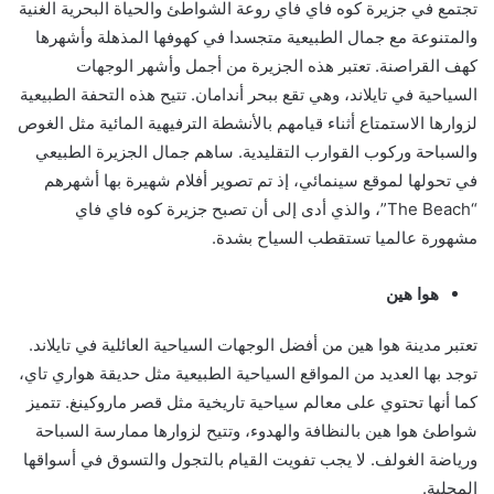
تجتمع في جزيرة كوه فاي فاي روعة الشواطئ والحياة البحرية الغنية
والمتنوعة مع جمال الطبيعية متجسدا في كهوفها المذهلة وأشهرها
كهف القراصنة. تعتبر هذه الجزيرة من أجمل وأشهر الوجهات
السياحية في تايلاند، وهي تقع ببحر أندامان. تتيح هذه التحفة الطبيعية
لزوارها الاستمتاع أثناء قيامهم بالأنشطة الترفيهية المائية مثل الغوص
والسباحة وركوب القوارب التقليدية. ساهم جمال الجزيرة الطبيعي
في تحولها لموقع سينمائي، إذ تم تصوير أفلام شهيرة بها أشهرهم
“The Beach”، والذي أدى إلى أن تصبح جزيرة كوه فاي فاي
مشهورة عالميا تستقطب السياح بشدة.
هوا هين
تعتبر مدينة هوا هين من أفضل الوجهات السياحية العائلية في تايلاند.
توجد بها العديد من المواقع السياحية الطبيعية مثل حديقة هواري تاي،
كما أنها تحتوي على معالم سياحية تاريخية مثل قصر ماروكينغ. تتميز
شواطئ هوا هين بالنظافة والهدوء، وتتيح لزوارها ممارسة السباحة
ورياضة الغولف. لا يجب تفويت القيام بالتجول والتسوق في أسواقها
المحلية.