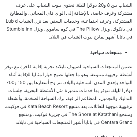
الشباب بين 8 و20 دولارا لليلة. تحتوي بيوت الشباب على غرف
مشتركة وغرف خاصة، بالإضافة إلى الواي فاي المجاني، والمطابخ
المشتركة، وغرف اجتماعية، وخدمات السفر. يعد نزل الشباب Lub d
في بانكوك، ونزل The Pillow في كوه ساموي، ونزل Stumble Inn
في باتايا أشهر نماذج بيوت الشباب في البلاد.
منتجعات سياحية
تضمن المنتجعات السياحية لضيوف تايلاند تجربة إقامة فاخرة مع توفر
أنشطة ترفيهية متنوعة، وهو ما جعلها تصبح خيارا مثاليا للإقامة أثناء
التواجد بإحدى المدن الساحلية بالبلاد. تتراوح أسعارها بين 150 و700
دولارا لليلة. تتوفر بها خدمات متميزة مثل الأنشطة البحرية، جلسات
التدليك والتجميل، المطاعم الراقية، برك السباحة الضخمة، وأنشطة
ترفيهية موجهة للعائلات. يعد منتجع Kata Beach Resort في فوكيت،
ومنتجع The Shore at Katathani في جزيرة فوكيت، ومنتجع
Centara Grand في باتايا أشهر المنتجعات السياحية في تايلاند.