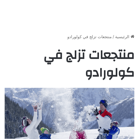
الرئيسية
/
منتجعات تزلج في كولورادو
منتجعات تزلج في
كولورادو