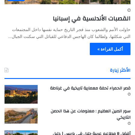
القصبات الأندلسية في إسبانيا
حاولت الأمم والشعوب منذ فجر التاريخ حماية نفسها داخل المجتمعات
التي شكلتها، ولطالما كان الهاجس الدفاعي للقبائل التي سكنت الجبال…
أكمل القراءة »
الأكثر زيارة
قصر الحمراء تحفة معمارية تاريخية في غرناطة
سور الصين العظيم : معلومات عن هذا الحصن
التاريخي
أفضل 8 مطاعم عربية حلال في باريس | دليل