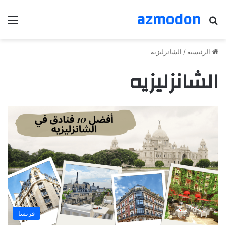
azmodon
بحث عن
الق
الرئيسية
/
الشانزليزيه
الشانزليزيه
فرنسا