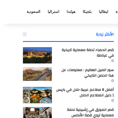
ة
ايطاليا
بلجيكا
هولندا
استراليا
السعودية
الأكثر زيارة
قصر الحمراء تحفة معمارية تاريخية
في غرناطة
سور الصين العظيم : معلومات عن
هذا الحصن التاريخي
أفضل 8 مطاعم عربية حلال في باريس
| دليل المطاعم الحلال
قصر المورق في إشبيلية تحفة
معمارية تروي قصة الأندلس