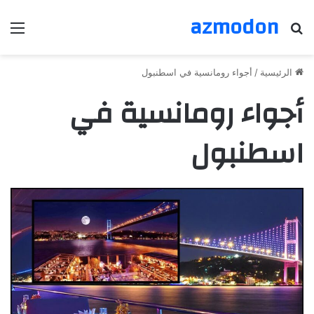
azmodon
بحث عن
الق
الرئيسية
/
أجواء رومانسية في اسطنبول
أجواء رومانسية في
اسطنبول